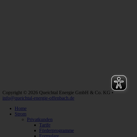
Copyright © 2026 Queichtal Energie GmbH & Co. KG •
info@queichtal-energie-offenbach.de
Home
Strom
Privatkunden
Tarife
Förderprogramme
Formulare