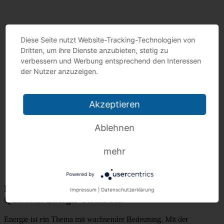
Diese Seite nutzt Website-Tracking-Technologien von
Dritten, um ihre Dienste anzubieten, stetig zu
verbessern und Werbung entsprechend den Interessen
der Nutzer anzuzeigen.
Akzeptieren
Ablehnen
mehr
Powered by
Herzlich Willkommen auf der Homepage der
Impressum
|
Datenschutzerklärung
Queichtal Energie Offenbach
Energie ist ein Thema mit wachsender Bedeutung. Mit der