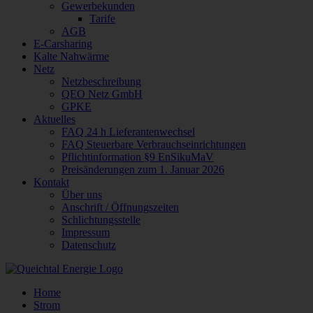
Gewerbekunden
Tarife
AGB
E-Carsharing
Kalte Nahwärme
Netz
Netzbeschreibung
QEO Netz GmbH
GPKE
Aktuelles
FAQ 24 h Lieferantenwechsel
FAQ Steuerbare Verbrauchseinrichtungen
Pflichtinformation §9 EnSikuMaV
Preisänderungen zum 1. Januar 2026
Kontakt
Über uns
Anschrift / Öffnungszeiten
Schlichtungsstelle
Impressum
Datenschutz
Home
Strom