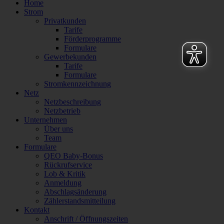
Home
Strom
Privatkunden
Tarife
Förderprogramme
Formulare
Gewerbekunden
Tarife
Formulare
Stromkennzeichnung
Netz
Netzbeschreibung
Netzbetrieb
Unternehmen
Über uns
Team
Formulare
QEO Baby-Bonus
Rückrufservice
Lob & Kritik
Anmeldung
Abschlagsänderung
Zählerstandsmitteilung
Kontakt
Anschrift / Öffnungszeiten