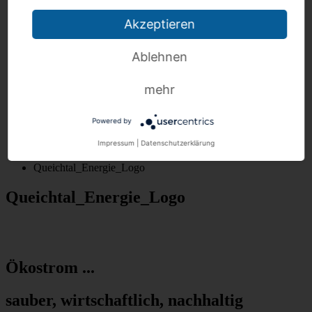
FAQ 24 h Lieferantenwechsel
FAQ Steuerbare Verbrauchseinrichtungen
Akzeptieren
Pflichtinformation §9 EnSikuMaV
Preisänderungen zum 1. Januar 2026
Ablehnen
Kontakt
Über uns
Anschrift / Öffnungszeiten
mehr
Schlichtungsstelle
Impressum
Datenschutz
Powered by
Home
Impressum
|
Datenschutzerklärung
Kalte Nahwärme
Queichtal_Energie_Logo
Queichtal_Energie_Logo
Ökostrom ...
sauber, wirtschaftlich, nachhaltig