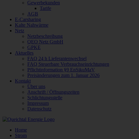
Gewerbekunden
Tarife
AGB
E-Carsharing
Kalte Nahwärme
Netz
Netzbeschreibung
QEO Netz GmbH
GPKE
Aktuelles
FAQ 24 h Lieferantenwechsel
FAQ Steuerbare Verbrauchseinrichtungen
Pflichtinformation §9 EnSikuMaV
Preisänderungen zum 1. Januar 2026
Kontakt
Über uns
Anschrift / Öffnungszeiten
Schlichtungsstelle
Impressum
Datenschutz
Home
Strom