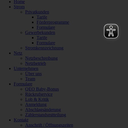
Home
Strom
Privatkunden
Tarife
Förderprogramme
Formulare
Gewerbekunden
Tarife
Formulare
Stromkennzeichnung
Netz
Netzbeschreibung
Netzbetrieb
Unternehmen
Über uns
Team
Formulare
QEO Baby-Bonus
Rückrufservice
Lob & Kritik
Anmeldung
Abschlagsänderung
Zählerstandsmitteilung
Kontakt
Anschrift / Öffnungszeiten