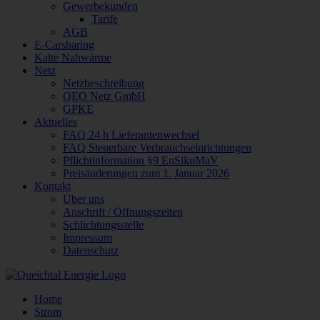
Gewerbekunden
Tarife
AGB
E-Carsharing
Kalte Nahwärme
Netz
Netzbeschreibung
QEO Netz GmbH
GPKE
Aktuelles
FAQ 24 h Lieferantenwechsel
FAQ Steuerbare Verbrauchseinrichtungen
Pflichtinformation §9 EnSikuMaV
Preisänderungen zum 1. Januar 2026
Kontakt
Über uns
Anschrift / Öffnungszeiten
Schlichtungsstelle
Impressum
Datenschutz
Home
Strom