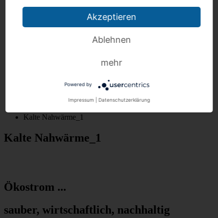
FAQ 24 h Lieferantenwechsel
FAQ Steuerbare Verbrauchseinrichtungen
Akzeptieren
Pflichtinformation §9 EnSikuMaV
Preisänderungen zum 1. Januar 2026
Ablehnen
Kontakt
Über uns
Anschrift / Öffnungszeiten
mehr
Schlichtungsstelle
Impressum
Datenschutz
Powered by
Home
Impressum
|
Datenschutzerklärung
Kalte Nahwärme
Kalte Nahwärme_1
Kalte Nahwärme_1
Ökostrom ...
sauber, wirtschaftlich, nachhaltig